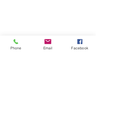
Phone
Email
Facebook
Dom Wypoczynkowy
Bukówka
"PROJKOS" Agata Posoń
ul. Wilcza 5
58-540 Karpacz
tel:
606899115