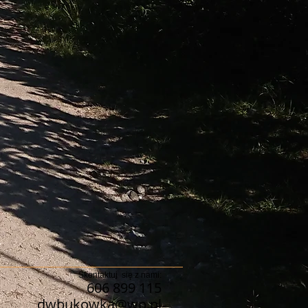
Skontaktuj się z nami:
606 899 115
dwbukowka@wp.pl