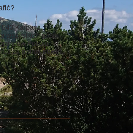
afić?
58-540 Karpacz
la wszystkich gości
Obrońców Pokoju
bramą obiektu
 tuż za