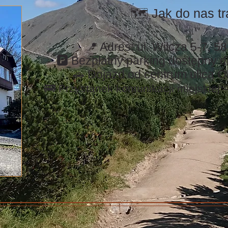
🗺️ Jak do nas tr
📍 Adres: ul. Wilcza 5-7, 
🅿️ Bezpłatny parking dostępny d
🚗 Dojazd od centrum ulicą 
🚌
Przystanek komunikacji miejskiej –