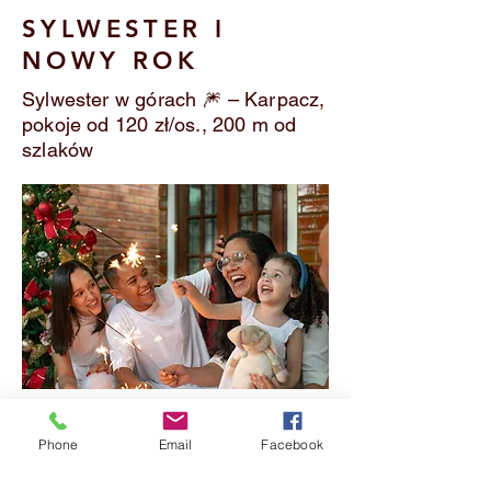
SYLWESTER I
NOWY ROK
Sylwester w górach 🎆 – Karpacz,
pokoje od 120 zł/os., 200 m od
szlaków
Powitaj Nowy Rok w Domu Bukówka
w Karpaczu!
Phone
Email
Facebook
Oferujemy komfortowe pokoje z
dostępem do kuchni, bezpłatny